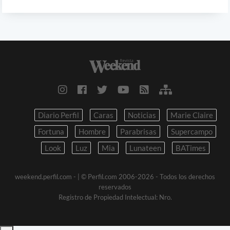
Diario Perfil
Caras
Noticias
Marie Claire
Fortuna
Hombre
Parabrisas
Supercampo
Look
Luz
Mia
Lunateen
BATimes
weekend.perfil.com -
| © Perfil.com 2006-2026 - Todos los derechos
reservados
Registro de Propiedad Intelectual: Nro.