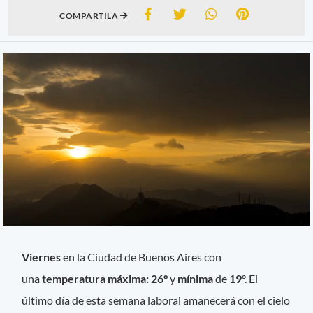
COMPARTILA
Viernes
en la Ciudad de Buenos Aires con
una
temperatura máxima: 26°
y
mínima
de
19
°. El
último día de esta semana laboral amanecerá con el cielo