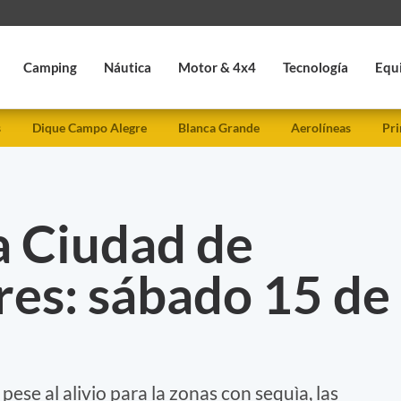
Camping
Náutica
Motor & 4x4
Tecnología
Equ
s
Dique Campo Alegre
Blanca Grande
Aerolíneas
Pri
a Ciudad de
res: sábado 15 de
 pese al alivio para la zonas con sequìa, las