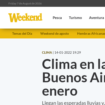
Friday 7 de August de 2026
Pesca
Turismo
Aventura
Temas del Día
Weekend de agosto
Hembras Africana
CLIMA
|
14-01-2022 19:29
Clima en l
Buenos Ai
enero
Llegan las esperadas lluvias y,