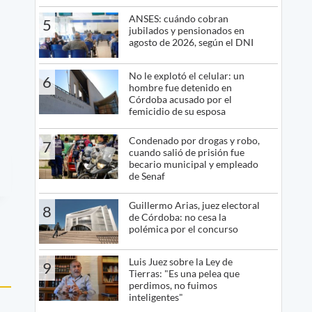
ANSES: cuándo cobran
5
jubilados y pensionados en
agosto de 2026, según el DNI
No le explotó el celular: un
6
hombre fue detenido en
Córdoba acusado por el
femicidio de su esposa
Condenado por drogas y robo,
7
cuando salió de prisión fue
becario municipal y empleado
de Senaf
Guillermo Arias, juez electoral
8
de Córdoba: no cesa la
polémica por el concurso
Luis Juez sobre la Ley de
9
Tierras: "Es una pelea que
perdimos, no fuimos
inteligentes"