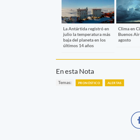
La Antártida registró en
Clima en C
julio la temperatura más
Buenos Air
baja del planeta en los
agosto
últimos 14 años
En esta Nota
Temas:
PRONÓSTICO
ALERTAS