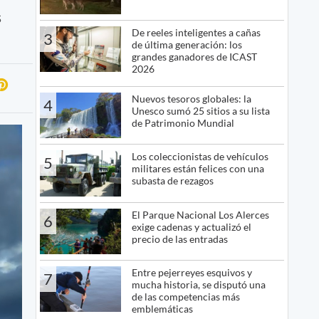
s
De reeles inteligentes a cañas
3
de última generación: los
grandes ganadores de ICAST
2026
Nuevos tesoros globales: la
4
Unesco sumó 25 sitios a su lista
de Patrimonio Mundial
Los coleccionistas de vehículos
5
militares están felices con una
subasta de rezagos
El Parque Nacional Los Alerces
6
exige cadenas y actualizó el
precio de las entradas
Entre pejerreyes esquivos y
7
mucha historia, se disputó una
de las competencias más
emblemáticas