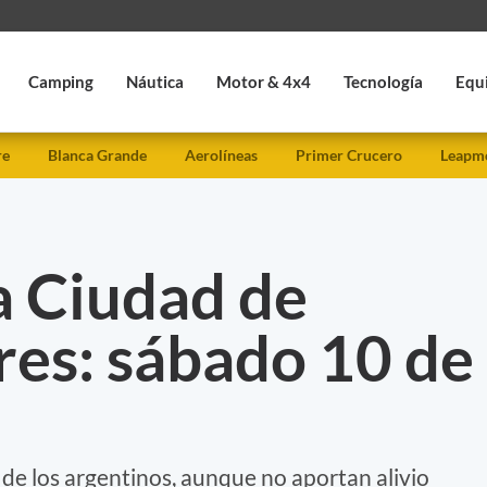
Camping
Náutica
Motor & 4x4
Tecnología
Equ
re
Blanca Grande
Aerolíneas
Primer Crucero
Leapmo
a Ciudad de
res: sábado 10 de
al de los argentinos, aunque no aportan alivio