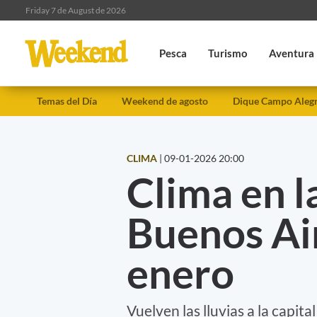
Friday 7 de August de 2026
Pesca
Turismo
Aventura
Temas del Día
Weekend de agosto
Dique Campo Aleg
CLIMA
|
09-01-2026 20:00
Clima en l
Buenos Ai
enero
Vuelven las lluvias a la capit