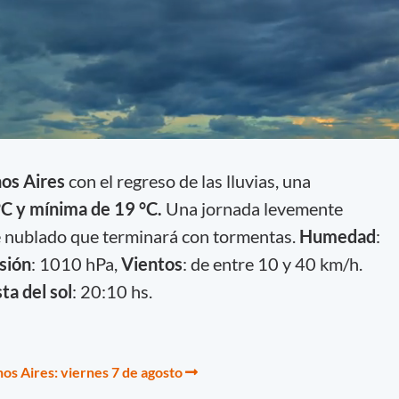
os Aires
con el regreso de las lluvias, una
C y mínima de 19 °C.
Una jornada levemente
te nublado que terminará con tormentas.
Humedad
:
sión
: 1010 hPa,
Vientos
: de entre 10 y 40 km/h.
a del sol
: 20:10 hs.
os Aires: viernes 7 de agosto