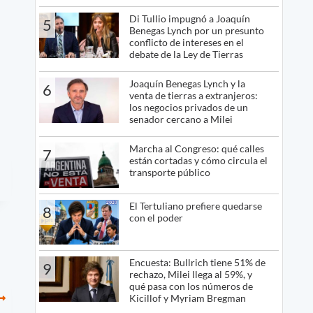
Di Tullio impugnó a Joaquín
5
Benegas Lynch por un presunto
conflicto de intereses en el
debate de la Ley de Tierras
Joaquín Benegas Lynch y la
6
venta de tierras a extranjeros:
los negocios privados de un
senador cercano a Milei
Marcha al Congreso: qué calles
7
están cortadas y cómo circula el
transporte público
El Tertuliano prefiere quedarse
8
con el poder
Encuesta: Bullrich tiene 51% de
9
rechazo, Milei llega al 59%, y
qué pasa con los números de
Kicillof y Myriam Bregman