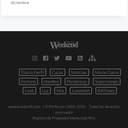
diciembre
Diario Perfil
Caras
Noticias
Marie Claire
Fortuna
Hombre
Parabrisas
Supercampo
Look
Luz
Mia
Lunateen
BATimes
weekend.perfil.com -
| © Perfil.com 2006-2026 - Todos los derechos
reservados
Registro de Propiedad Intelectual: Nro.