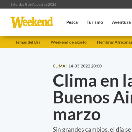
Saturday 8 de August de 2026
Pesca
Turismo
Aventura
Temas del Día
Weekend de agosto
Hembras Africana
CLIMA
|
14-03-2022 20:00
Clima en l
Buenos Ai
marzo
Sin grandes cambios, el día s