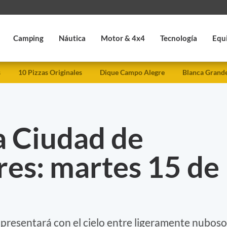
Camping
Náutica
Motor & 4x4
Tecnología
Equ
s
10 Pizzas Originales
Dique Campo Alegre
Blanca Grand
a Ciudad de
res: martes 15 de
e presentará con el cielo entre ligeramente nuboso