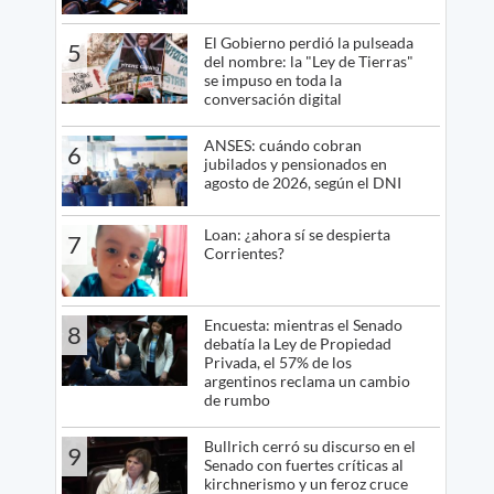
El Gobierno perdió la pulseada
5
del nombre: la "Ley de Tierras"
se impuso en toda la
conversación digital
ANSES: cuándo cobran
6
jubilados y pensionados en
agosto de 2026, según el DNI
Loan: ¿ahora sí se despierta
7
Corrientes?
Encuesta: mientras el Senado
8
debatía la Ley de Propiedad
Privada, el 57% de los
argentinos reclama un cambio
de rumbo
Bullrich cerró su discurso en el
9
Senado con fuertes críticas al
kirchnerismo y un feroz cruce