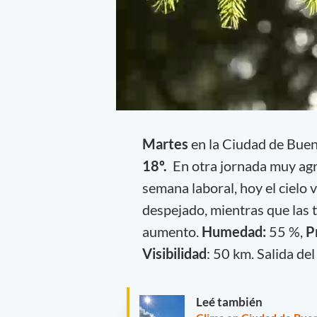
Martes
en la Ciudad de Bue
18º.
En otra jornada muy agr
semana laboral, hoy el cielo
despejado, mientras que las
aumento.
Hume
dad:
55 %,
P
Visibilidad
: 50 km. Salida del
Leé también