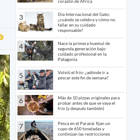
corazón de África
Día Internacional del Gato:
3
¿cuándo se celebra y cómo no
fallar en su cuidado
responsable?
Nace la primera huemul de
4
segunda generación bajo
cuidado profesional en la
Patagonia
Volvió el frío: ¿adónde ir a
5
pescar este fin de semana?
Más de 10 pizzas originales para
6
probar antes de que se vaya el
frío (y después también)
Pesca en el Paraná: fijan un
7
cupo de 650 toneladas y
continúan las restricciones