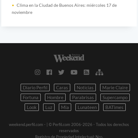
Clima en la Ciudad de Buenos Aires: miércoles 17 de
noviembre
Diario Perfil
Caras
Noticias
Marie Claire
Fortuna
Hombre
Parabrisas
Supercampo
Look
Luz
Mia
Lunateen
BATimes
weekend.perfil.com -
| © Perfil.com 2006-2026 - Todos los derechos
reservados
Registro de Propiedad Intelectual: Nro.