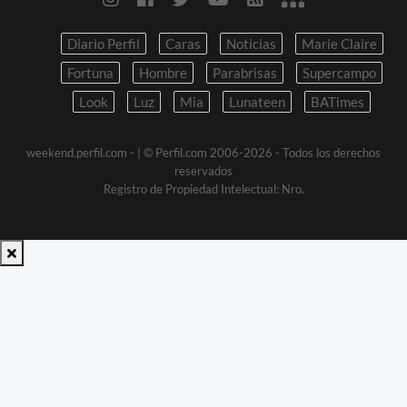
Diario Perfil
Caras
Noticias
Marie Claire
Fortuna
Hombre
Parabrisas
Supercampo
Look
Luz
Mia
Lunateen
BATimes
weekend.perfil.com -
| © Perfil.com 2006-2026 - Todos los derechos
reservados
Registro de Propiedad Intelectual: Nro.