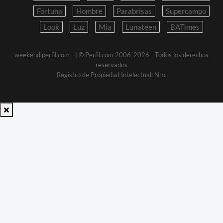
Fortuna
Hombre
Parabrisas
Supercampo
Look
Luz
Mia
Lunateen
BATimes
weekend.perfil.com -
| © Perfil.com 2006-2026 - Todos los derechos
reservados
Registro de Propiedad Intelectual: Nro.