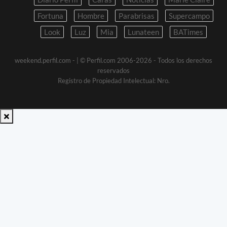
Fortuna
Hombre
Parabrisas
Supercampo
Look
Luz
Mia
Lunateen
BATimes
weekend.perfil.com -
| © Perfil.com 2006-2026 - Todos los derechos
reservados
Registro de Propiedad Intelectual: Nro.