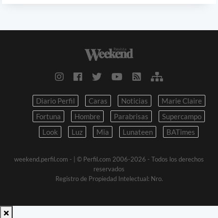
Diario Perfil
Caras
Noticias
Marie Claire
Fortuna
Hombre
Parabrisas
Supercampo
Look
Luz
Mia
Lunateen
BATimes
weekend.perfil.com -
| © Perfil.com 2006-2026 - Todos los derechos
reservados
Registro de Propiedad Intelectual: Nro.