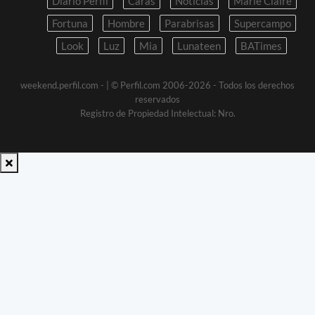
Diario Perfil
Caras
Noticias
Marie Claire
Fortuna
Hombre
Parabrisas
Supercampo
Look
Luz
Mia
Lunateen
BATimes
weekend.perfil.com -
| © Perfil.com 2006-2026 - Todos los derechos
reservados
Registro de Propiedad Intelectual: Nro.