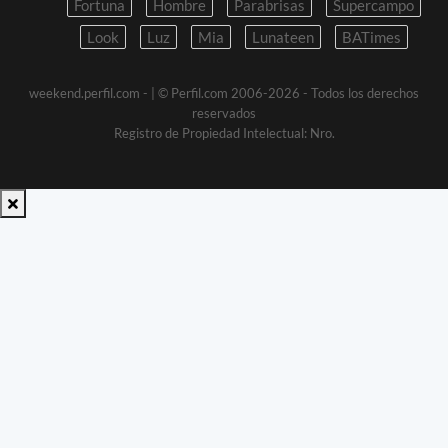
Fortuna
Hombre
Parabrisas
Supercampo
Look
Luz
Mia
Lunateen
BATimes
weekend.perfil.com -
| © Perfil.com 2006-2026 - Todos los derechos
reservados
Registro de Propiedad Intelectual: Nro.