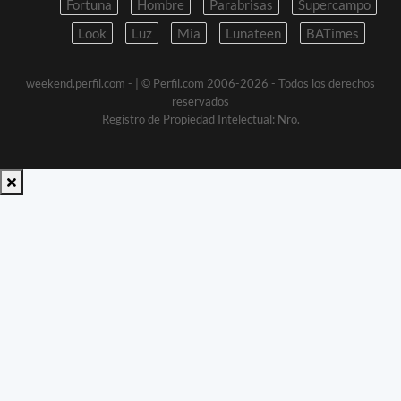
Fortuna
Hombre
Parabrisas
Supercampo
Look
Luz
Mia
Lunateen
BATimes
weekend.perfil.com -
| © Perfil.com 2006-2026 - Todos los derechos
reservados
Registro de Propiedad Intelectual: Nro.