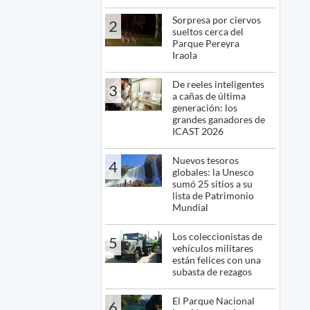
Sorpresa por ciervos
2
sueltos cerca del
Parque Pereyra
Iraola
De reeles inteligentes
3
a cañas de última
generación: los
grandes ganadores de
ICAST 2026
Nuevos tesoros
4
globales: la Unesco
sumó 25 sitios a su
lista de Patrimonio
Mundial
Los coleccionistas de
5
vehículos militares
están felices con una
subasta de rezagos
El Parque Nacional
6