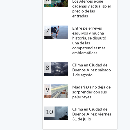
Los Alerces exige
cadenas y actualizó el
precio de las
entradas
Entre pejerreyes
7
esquivos y mucha
historia, se disputó
una de las
competencias más
emblemáticas
Clima en Ciudad de
8
Buenos Aires: sábado
1 de agosto
Madariaga no deja de
9
sorprender con sus
pejerreyes
Clima en Ciudad de
10
Buenos Aires: viernes
31 de julio