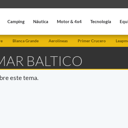
Camping
Náutica
Motor & 4x4
Tecnología
Equ
re
Blanca Grande
Aerolíneas
Primer Crucero
Leapmo
MAR BALTICO
obre este tema.