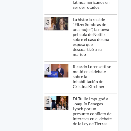
latinoamericanos en
ser derrotados
La historia real de
3
"Elize: Sombras de
una mujer", la nueva
película de Netflix
sobre el caso de una
esposa que
descuartizó a su
marido
Ricardo Lorenzetti se
4
metió en el debate
sobre la
inhabilitación de
Cristina Kirchner
Di Tullio impugnó a
5
Joaquín Benegas
Lynch por un
presunto conflicto de
intereses en el debate
de la Ley de Tierras