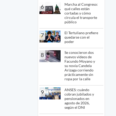
Marcha al Congreso:
6
qué calles están
cortadas y cómo
circula el transporte
público
El Tertuliano prefiere
7
quedarse con el
poder
Se conocieron dos
8
nuevos videos de
Facundo Moyano y
su novia Candela
Arizaga corriendo
prácticamente sin
ropa por la calle
ANSES: cuándo
9
cobran jubilados y
pensionados en
agosto de 2026,
según el DNI