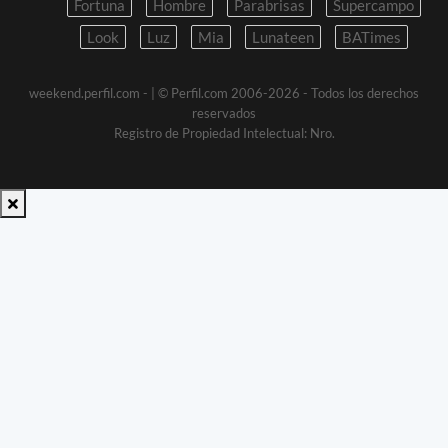
Fortuna
Hombre
Parabrisas
Supercampo
Look
Luz
Mia
Lunateen
BATimes
weekend.perfil.com -
| © Perfil.com 2006-2026 - Todos los derechos
reservados
Registro de Propiedad Intelectual: Nro.