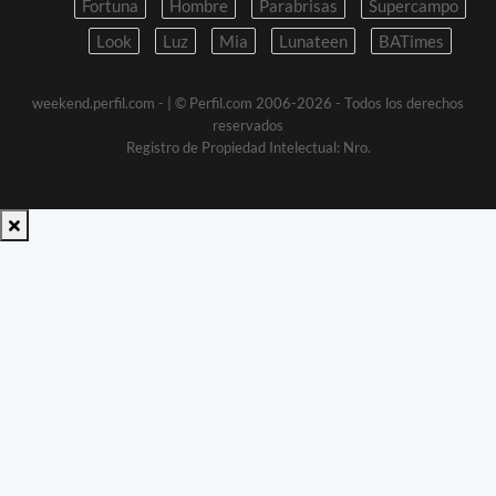
Fortuna
Hombre
Parabrisas
Supercampo
Look
Luz
Mia
Lunateen
BATimes
weekend.perfil.com -
| © Perfil.com 2006-2026 - Todos los derechos
reservados
Registro de Propiedad Intelectual: Nro.