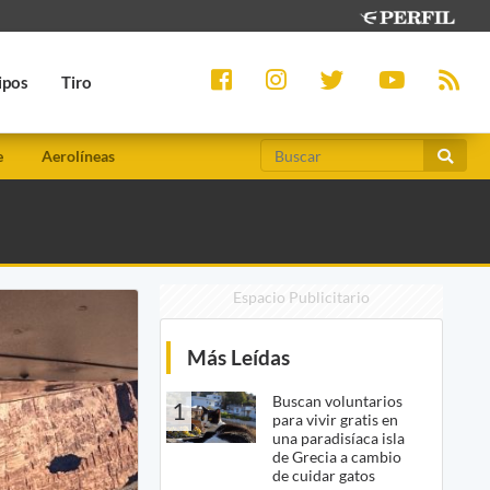
ipos
Tiro
e
Aerolíneas
Espacio Publicitario
Más Leídas
Buscan voluntarios
1
para vivir gratis en
una paradisíaca isla
de Grecia a cambio
de cuidar gatos