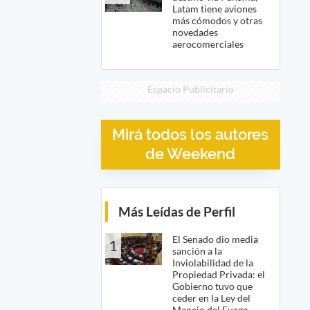
Latam tiene aviones
más cómodos y otras
novedades
aerocomerciales
Espacio Publicitario
Mirá todos los autores
de Weekend
Más Leídas de Perfil
El Senado dio media
1
sanción a la
Inviolabilidad de la
Propiedad Privada: el
Gobierno tuvo que
ceder en la Ley del
Manejo del Fuego