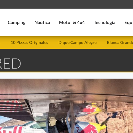
Camping
Náutica
Motor & 4x4
Tecnología
Equ
s
10 Pizzas Originales
Dique Campo Alegre
Blanca Grand
RED