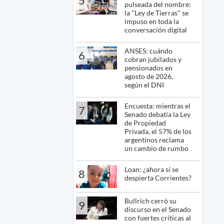
5
pulseada del nombre:
la "Ley de Tierras" se
impuso en toda la
conversación digital
ANSES: cuándo
6
cobran jubilados y
pensionados en
agosto de 2026,
según el DNI
Encuesta: mientras el
7
Senado debatía la Ley
de Propiedad
Privada, el 57% de los
argentinos reclama
un cambio de rumbo
Loan: ¿ahora sí se
8
despierta Corrientes?
Bullrich cerró su
9
discurso en el Senado
con fuertes críticas al