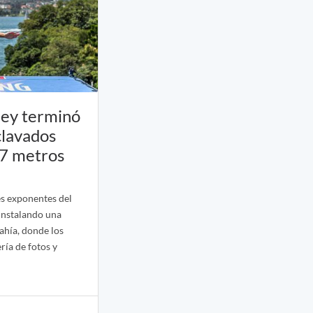
ney terminó
clavados
27 metros
es exponentes del
 instalando una
bahía, donde los
ría de fotos y