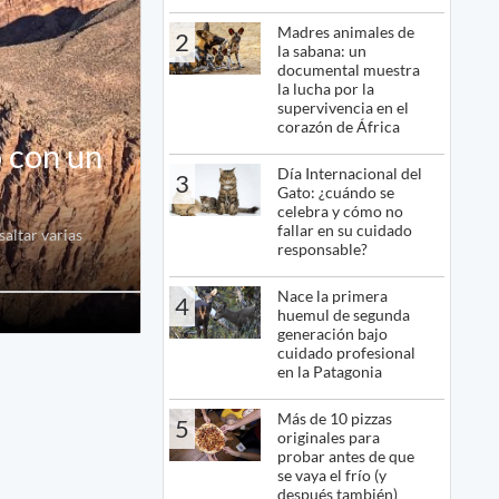
Madres animales de
2
la sabana: un
documental muestra
la lucha por la
supervivencia en el
corazón de África
ó con un
Día Internacional del
3
Gato: ¿cuándo se
celebra y cómo no
fallar en su cuidado
saltar varias
responsable?
Nace la primera
4
huemul de segunda
generación bajo
cuidado profesional
en la Patagonia
Más de 10 pizzas
5
originales para
probar antes de que
se vaya el frío (y
después también)