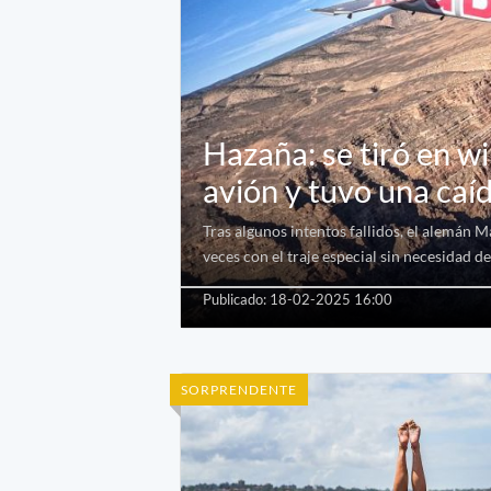
Hazaña: se tiró en w
avión y tuvo una caí
Tras algunos intentos fallidos, el alemán 
veces con el traje especial sin necesidad de 
Publicado: 18-02-2025 16:00
SORPRENDENTE