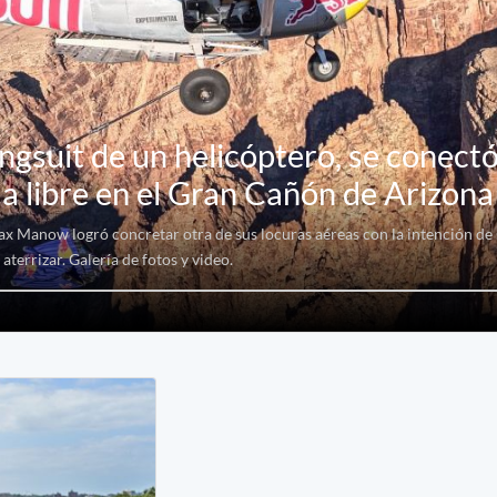
ingsuit de un helicóptero, se conect
da libre en el Gran Cañón de Arizona
Max Manow logró concretar otra de sus locuras aéreas con la intención de 
aterrizar. Galería de fotos y video.