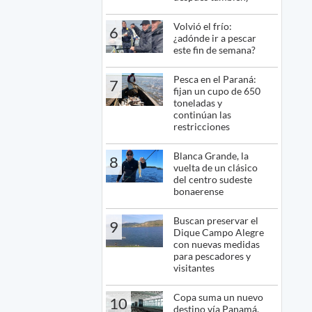
Volvió el frío:
6
¿adónde ir a pescar
este fin de semana?
Pesca en el Paraná:
7
fijan un cupo de 650
toneladas y
continúan las
restricciones
Blanca Grande, la
8
vuelta de un clásico
del centro sudeste
bonaerense
Buscan preservar el
9
Dique Campo Alegre
con nuevas medidas
para pescadores y
visitantes
Copa suma un nuevo
10
destino vía Panamá,