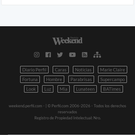
Diario Perfil
Caras
Noticias
Marie Claire
Fortuna
Hombre
Parabrisas
Supercampo
Look
Luz
Mia
Lunateen
BATimes
weekend.perfil.com -
| © Perfil.com 2006-2026 - Todos los derechos
reservados
Registro de Propiedad Intelectual: Nro.