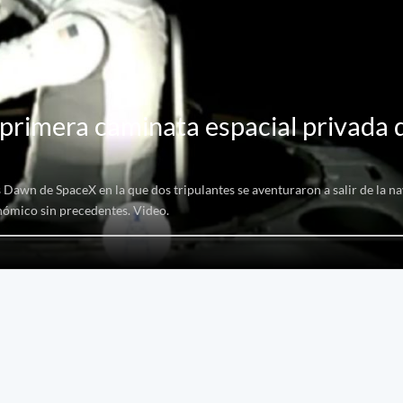
a primera caminata espacial privada d
 Dawn de SpaceX en la que dos tripulantes se aventuraron a salir de la na
onómico sin precedentes. Video.