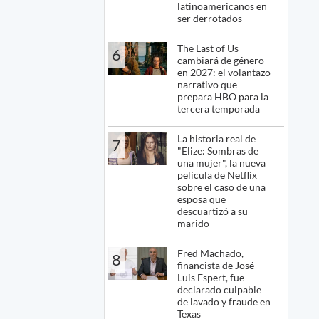
latinoamericanos en
ser derrotados
The Last of Us
6
cambiará de género
en 2027: el volantazo
narrativo que
prepara HBO para la
tercera temporada
La historia real de
7
"Elize: Sombras de
una mujer", la nueva
película de Netflix
sobre el caso de una
esposa que
descuartizó a su
marido
Fred Machado,
8
financista de José
Luis Espert, fue
declarado culpable
de lavado y fraude en
Texas