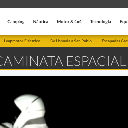
Camping
Náutica
Motor & 4x4
Tecnología
Equ
Leapmotor Eléctrico
De Ushuaia a San Pablo
Escapadas Gas
CAMINATA ESPACIAL