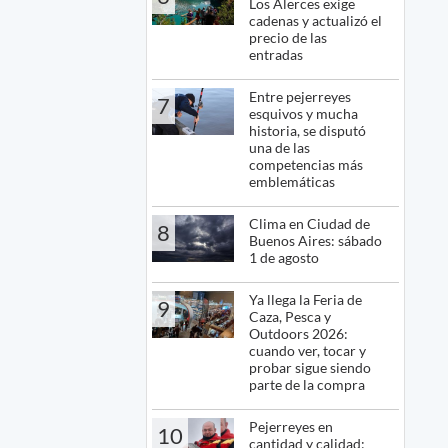
Los Alerces exige
cadenas y actualizó el
precio de las
entradas
Entre pejerreyes
7
esquivos y mucha
historia, se disputó
una de las
competencias más
emblemáticas
Clima en Ciudad de
8
Buenos Aires: sábado
1 de agosto
Ya llega la Feria de
9
Caza, Pesca y
Outdoors 2026:
cuando ver, tocar y
probar sigue siendo
parte de la compra
Pejerreyes en
10
cantidad y calidad: