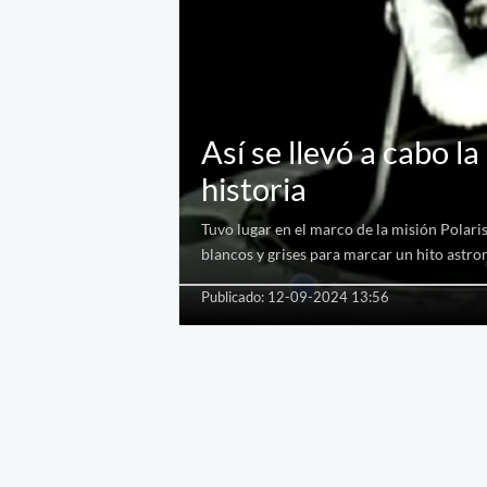
Así se llevó a cabo l
historia
Tuvo lugar en el marco de la misión Polaris
blancos y grises para marcar un hito astr
Publicado: 12-09-2024 13:56