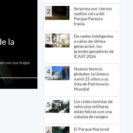
Sorpresa por ciervos
2
sueltos cerca del
Parque Pereyra
Iraola
De reeles inteligentes
3
e la
a cañas de última
generación: los
grandes ganadores de
ICAST 2026
ve con sus trajes
Nuevos tesoros
4
globales: la Unesco
sumó 25 sitios a su
lista de Patrimonio
Mundial
Los coleccionistas de
5
vehículos militares
están felices con una
subasta de rezagos
El Parque Nacional
6