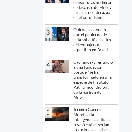
consultoras midieron
el desgaste de Milei y
la crisis de liderazgo
en el peronismo
Quirno reconoció
3
que el gobierno de
Lula solicitó el retiro
del embajador
argentino en Brasil
Cachanosky renunció
4
a una fundación
porque "se ha
transformado en una
especie de Instituto
Patria incondicional
de la gestión de
Milei"
Tercera Guerra
5
Mundial: la
inteligencia artificial
reveló cuáles serían
los primeros países