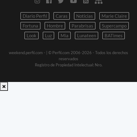
Diario Perfil
Caras
Noticias
Marie Claire
Fortuna
Hombre
Parabrisas
Supercampo
Look
Luz
Mia
Lunateen
BATimes
weekend.perfil.com -
| © Perfil.com 2006-2026 - Todos los derechos
reservados
Registro de Propiedad Intelectual: Nro.