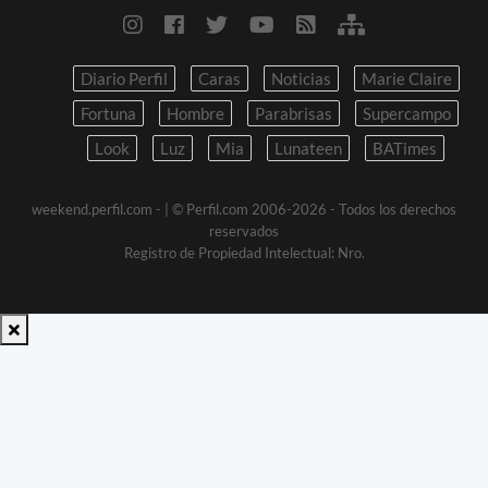
Diario Perfil
Caras
Noticias
Marie Claire
Fortuna
Hombre
Parabrisas
Supercampo
Look
Luz
Mia
Lunateen
BATimes
weekend.perfil.com -
| © Perfil.com 2006-2026 - Todos los derechos
reservados
Registro de Propiedad Intelectual: Nro.