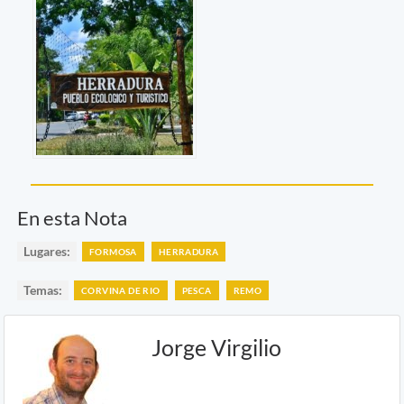
En esta Nota
Lugares:
FORMOSA
HERRADURA
Temas:
CORVINA DE RIO
PESCA
REMO
Jorge Virgilio