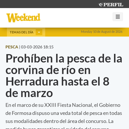
Monday 10 de August de 2026
TEMAS DEL DÍA
PESCA
|
03-03-2026 18:15
Prohíben la pesca de la
corvina de río en
Herradura hasta el 8
de marzo
En el marco de su XXIII Fiesta Nacional, el Gobierno
de Formosa dispuso una veda total de pesca en todas
sus modalidades dentro del área del concurso. La
medida busca garantizar el cuidado del recurso