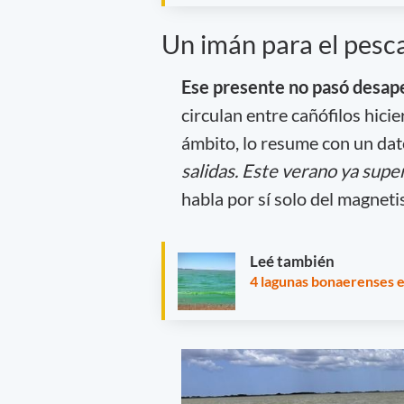
Un imán para el pesc
Ese presente no pasó desap
circulan entre cañófilos hici
ámbito, lo resume con un da
salidas. Este verano ya supe
habla por sí solo del magnet
Leé también
4 lagunas bonaerenses e