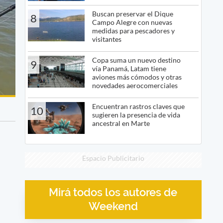
Buscan preservar el Dique
8
Campo Alegre con nuevas
medidas para pescadores y
visitantes
Copa suma un nuevo destino
9
vía Panamá, Latam tiene
aviones más cómodos y otras
novedades aerocomerciales
Encuentran rastros claves que
10
sugieren la presencia de vida
ancestral en Marte
Espacio Publicitario
Mirá todos los autores de
Weekend