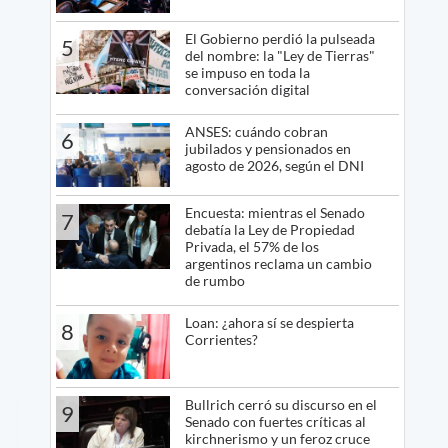
El Gobierno perdió la pulseada
5
del nombre: la "Ley de Tierras"
se impuso en toda la
conversación digital
ANSES: cuándo cobran
6
jubilados y pensionados en
agosto de 2026, según el DNI
Encuesta: mientras el Senado
7
debatía la Ley de Propiedad
Privada, el 57% de los
argentinos reclama un cambio
de rumbo
Loan: ¿ahora sí se despierta
8
Corrientes?
Bullrich cerró su discurso en el
9
Senado con fuertes críticas al
kirchnerismo y un feroz cruce