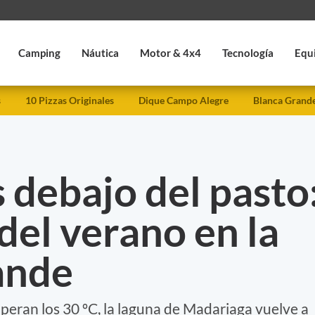
Camping
Náutica
Motor & 4x4
Tecnología
Equ
s
10 Pizzas Originales
Dique Campo Alegre
Blanca Grand
 debajo del pasto
 del verano en la
ande
eran los 30 ºC, la laguna de Madariaga vuelve a