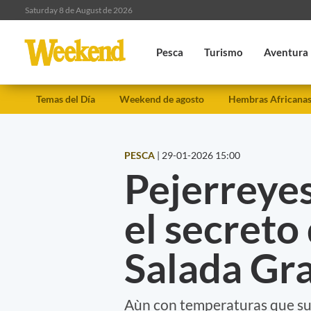
Saturday 8 de August de 2026
Pesca
Turismo
Aventura
Temas del Día
Weekend de agosto
Hembras Africana
PESCA
|
29-01-2026 15:00
Pejerreyes
el secreto
Salada Gr
Aùn con temperaturas que sup