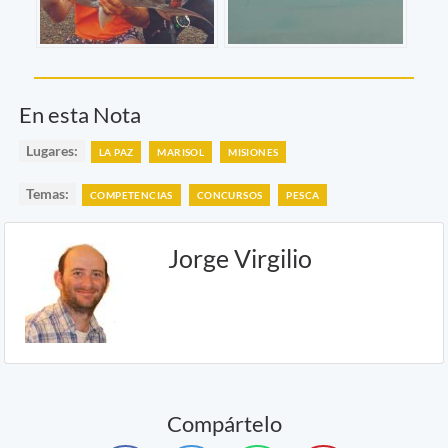
En esta Nota
Lugares:
LA PAZ
MARISOL
MISIONES
Temas:
COMPETENCIAS
CONCURSOS
PESCA
Jorge Virgilio
Compártelo