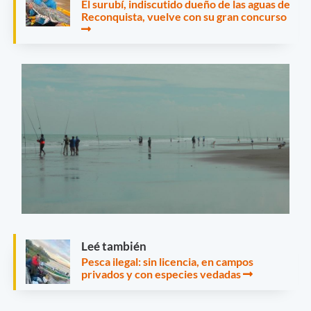
El surubí, indiscutido dueño de las aguas de
Reconquista, vuelve con su gran concurso
Leé también
Pesca ilegal: sin licencia, en campos
privados y con especies vedadas