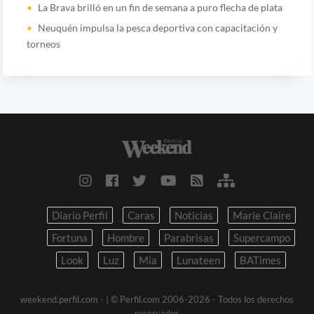
La Brava brilló en un fin de semana a puro flecha de plata
Neuquén impulsa la pesca deportiva con capacitación y
torneos
Diario Perfil
Caras
Noticias
Marie Claire
Fortuna
Hombre
Parabrisas
Supercampo
Look
Luz
Mia
Lunateen
BATimes
weekend.perfil.com -
| © Perfil.com 2006-2026 - Todos los derechos
reservados