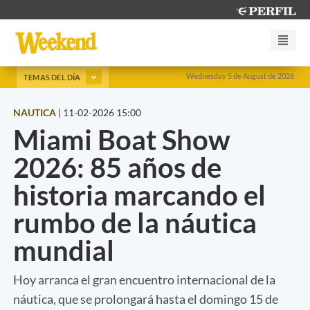
Wednesday 5 de August de 2026
TEMAS DEL DÍA
NAUTICA
|
11-02-2026 15:00
Miami Boat Show
2026: 85 años de
historia marcando el
rumbo de la náutica
mundial
Hoy arranca el gran encuentro internacional de la
náutica, que se prolongará hasta el domingo 15 de