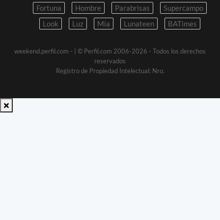
Fortuna
Hombre
Parabrisas
Supercampo
Look
Luz
Mia
Lunateen
BATimes
weekend.perfil.com -
| © Perfil.com 2006-2026 - Todos los derechos
reservados
Registro de Propiedad Intelectual: Nro.