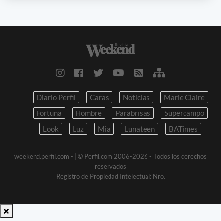
Diario Perfil
Caras
Noticias
Marie Claire
Fortuna
Hombre
Parabrisas
Supercampo
Look
Luz
Mia
Lunateen
BATimes
weekend.perfil.com -
| © Perfil.com 2006-2026 - Todos los derechos
reservados
Registro de Propiedad Intelectual: Nro.