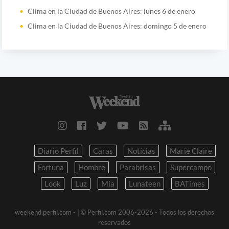
Clima en la Ciudad de Buenos Aires: lunes 6 de enero
Clima en la Ciudad de Buenos Aires: domingo 5 de enero
Diario Perfil
Caras
Noticias
Marie Claire
Fortuna
Hombre
Parabrisas
Supercampo
Look
Luz
Mia
Lunateen
BATimes
weekend.perfil.com -
| © Perfil.com 2006-2026 - Todos los derechos
reservados