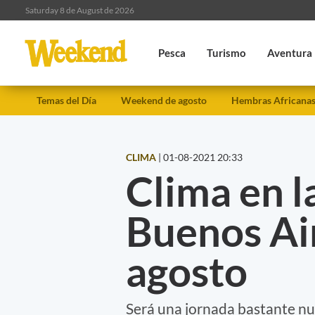
Saturday 8 de August de 2026
Pesca
Turismo
Aventura
Temas del Día
Weekend de agosto
Hembras Africana
CLIMA
|
01-08-2021 20:33
Clima en l
Buenos Air
agosto
Será una jornada bastante nub