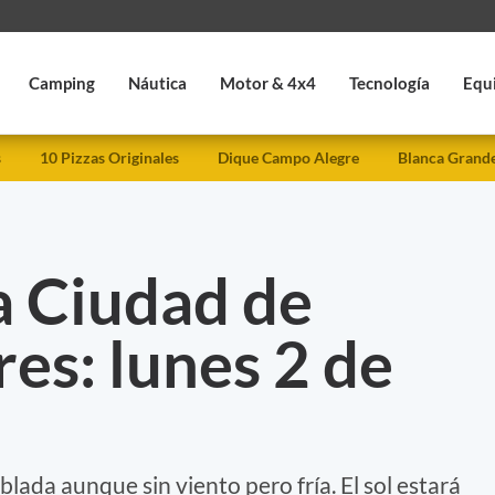
Camping
Náutica
Motor & 4x4
Tecnología
Equ
s
10 Pizzas Originales
Dique Campo Alegre
Blanca Grand
a Ciudad de
es: lunes 2 de
lada aunque sin viento pero fría. El sol estará