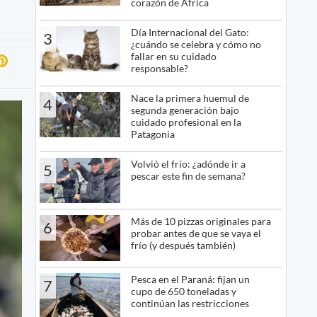
corazón de África
Día Internacional del Gato:
3
¿cuándo se celebra y cómo no
fallar en su cuidado
responsable?
Nace la primera huemul de
4
segunda generación bajo
cuidado profesional en la
Patagonia
Volvió el frío: ¿adónde ir a
5
pescar este fin de semana?
Más de 10 pizzas originales para
6
probar antes de que se vaya el
frío (y después también)
Pesca en el Paraná: fijan un
7
cupo de 650 toneladas y
continúan las restricciones