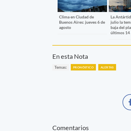
Clima en Ciudad de
La Antártid
Buenos Aires: jueves 6 de
julio la te
agosto
baja del pl
últimos 14
En esta Nota
Temas:
PRONÓSTICO
ALERTAS
Comentarios