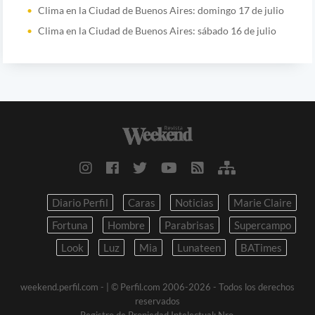
Clima en la Ciudad de Buenos Aires: domingo 17 de julio
Clima en la Ciudad de Buenos Aires: sábado 16 de julio
Diario Perfil
Caras
Noticias
Marie Claire
Fortuna
Hombre
Parabrisas
Supercampo
Look
Luz
Mia
Lunateen
BATimes
weekend.perfil.com -
| © Perfil.com 2006-2026 - Todos los derechos
reservados