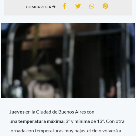
COMPARTILA
Jueves
en la Ciudad de Buenos Aires con
una
temperatura máxima:
3° y
mínima
de 13
°
. Con otra
jornada con temperaturas muy bajas, el cielo volverá a