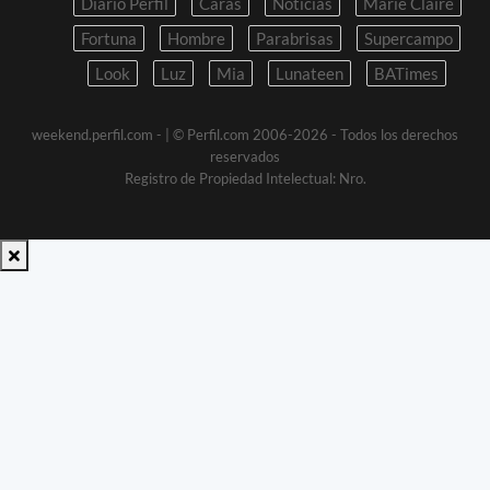
Diario Perfil
Caras
Noticias
Marie Claire
Fortuna
Hombre
Parabrisas
Supercampo
Look
Luz
Mia
Lunateen
BATimes
weekend.perfil.com -
| © Perfil.com 2006-2026 - Todos los derechos
reservados
Registro de Propiedad Intelectual: Nro.