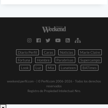
Diario Perfil
Caras
Noticias
Marie Claire
Fortuna
Hombre
Parabrisas
Supercampo
Look
Luz
Mia
Lunateen
BATimes
weekend.perfil.com -
| © Perfil.com 2006-2026 - Todos los derechos
reservados
Registro de Propiedad Intelectual: Nro.