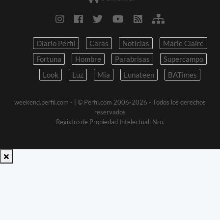
Diario Perfil
Caras
Noticias
Marie Claire
Fortuna
Hombre
Parabrisas
Supercampo
Look
Luz
Mia
Lunateen
BATimes
weekend.perfil.com -
| © Perfil.com 2006-2026 - Todos los derechos
reservados
Registro de Propiedad Intelectual: Nro.