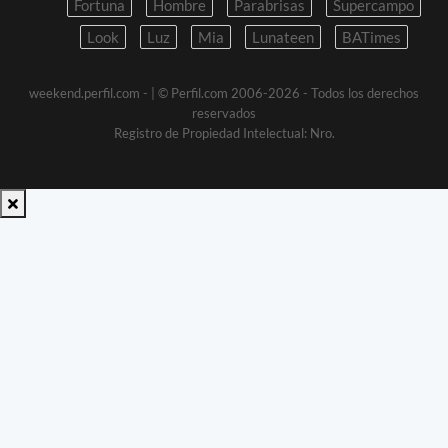
Fortuna
Hombre
Parabrisas
Supercampo
Look
Luz
Mia
Lunateen
BATimes
weekend.perfil.com -
| © Perfil.com 2006-2026 - Todos los derechos
reservados
Registro de Propiedad Intelectual: Nro.