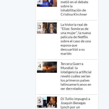
metió en el debate
sobre la
inhabilitación de
Cristina Kirchner
La historia real de
3
"Elize: Sombras de
una mujer", la nueva
película de Netflix
sobre el caso de una
esposa que
descuartizó a su
marido
Tercera Guerra
4
Mundial: la
inteligencia artificial
reveló cuáles serían
los primeros países
latinoamericanos en
ser derrotados
Di Tullio impugnó a
5
Joaquín Benegas
Lynch por un