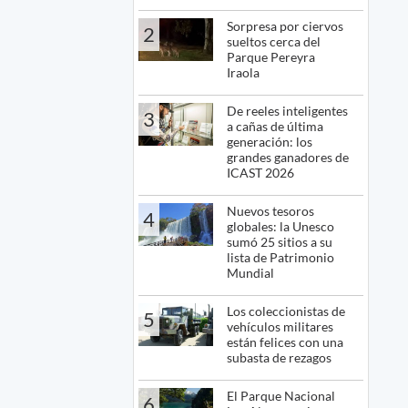
Sorpresa por ciervos
2
sueltos cerca del
Parque Pereyra
Iraola
De reeles inteligentes
3
a cañas de última
generación: los
grandes ganadores de
ICAST 2026
Nuevos tesoros
4
globales: la Unesco
sumó 25 sitios a su
lista de Patrimonio
Mundial
Los coleccionistas de
5
vehículos militares
están felices con una
subasta de rezagos
El Parque Nacional
6