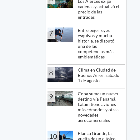
Los Alerces exige
cadenas y actualizó el
precio de las
entradas
Entre pejerreyes
7
esquivos y mucha
historia, se disputó
una de las
competencias más
emblemáticas
Clima en Ciudad de
8
Buenos Aires: sábado
1 de agosto
Copa suma un nuevo
9
destino vía Panamá,
Latam tiene aviones
más cómodos y otras
novedades
aerocomerciales
Blanca Grande, la
10
vuelta de un clásico