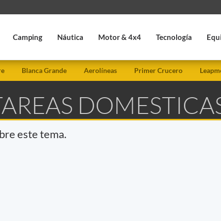
Camping
Náutica
Motor & 4x4
Tecnología
Equ
re
Blanca Grande
Aerolíneas
Primer Crucero
Leapmo
 TAREAS DOMESTICA
obre este tema.