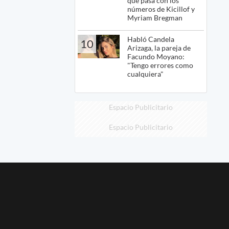
qué pasa con los
números de Kicillof y
Myriam Bregman
Habló Candela
10
Arizaga, la pareja de
Facundo Moyano:
"Tengo errores como
cualquiera"
Espacio Publicitario
Espacio Publicitario