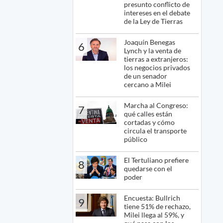
presunto conflicto de
intereses en el debate
de la Ley de Tierras
Joaquín Benegas
6
Lynch y la venta de
tierras a extranjeros:
los negocios privados
de un senador
cercano a Milei
Marcha al Congreso:
7
qué calles están
cortadas y cómo
circula el transporte
público
El Tertuliano prefiere
8
quedarse con el
poder
Encuesta: Bullrich
9
tiene 51% de rechazo,
Milei llega al 59%, y