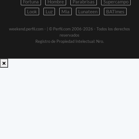
Fortuna
Hombre
Parabrisas
Supercampo
Look
Luz
Mia
Lunateen
BATimes
weekend.perfil.com -
| © Perfil.com 2006-2026 - Todos los derechos
reservados
Registro de Propiedad Intelectual: Nro.