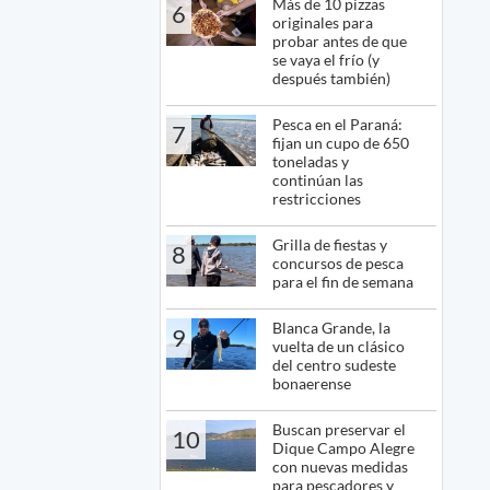
Más de 10 pizzas
6
originales para
probar antes de que
se vaya el frío (y
después también)
Pesca en el Paraná:
7
fijan un cupo de 650
toneladas y
continúan las
restricciones
Grilla de fiestas y
8
concursos de pesca
para el fin de semana
Blanca Grande, la
9
vuelta de un clásico
del centro sudeste
bonaerense
Buscan preservar el
10
Dique Campo Alegre
con nuevas medidas
para pescadores y