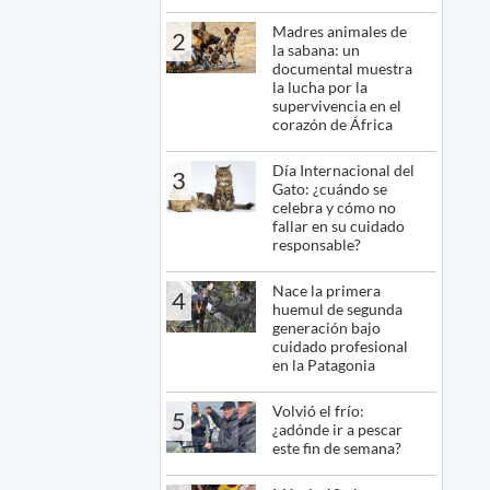
Madres animales de
2
la sabana: un
documental muestra
la lucha por la
supervivencia en el
corazón de África
Día Internacional del
3
Gato: ¿cuándo se
celebra y cómo no
fallar en su cuidado
responsable?
Nace la primera
4
huemul de segunda
generación bajo
cuidado profesional
en la Patagonia
Volvió el frío:
5
¿adónde ir a pescar
este fin de semana?