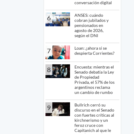
conversación digital
ANSES: cuándo
6
cobran jubilados y
pensionados en
agosto de 2026,
según el DNI
Loan: ¿ahora sí se
7
despierta Corrientes?
Encuesta: mientras el
8
Senado debatía la Ley
de Propiedad
Privada, el 57% de los
argentinos reclama
un cambio de rumbo
Bullrich cerró su
9
discurso en el Senado
con fuertes críticas al
kirchnerismo y un
feroz cruce con
Capitanich al que le