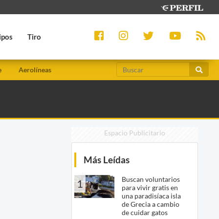
ipos
Tiro
e
Aerolíneas
Espacio Publicitario
Más Leídas
Buscan voluntarios
1
para vivir gratis en
una paradisíaca isla
de Grecia a cambio
de cuidar gatos