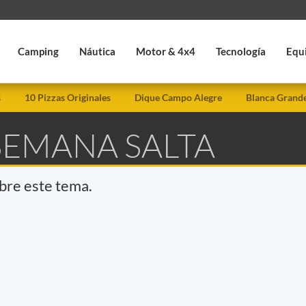
Camping
Náutica
Motor & 4x4
Tecnología
Equ
s
10 Pizzas Originales
Dique Campo Alegre
Blanca Grand
SEMANA SALTA
obre este tema.