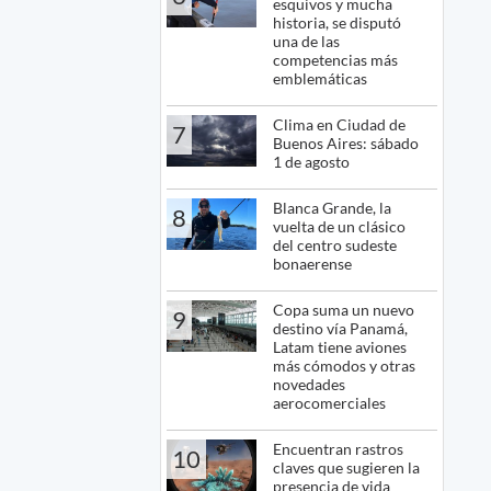
esquivos y mucha
historia, se disputó
una de las
competencias más
emblemáticas
Clima en Ciudad de
7
Buenos Aires: sábado
1 de agosto
Blanca Grande, la
8
vuelta de un clásico
del centro sudeste
bonaerense
Copa suma un nuevo
9
destino vía Panamá,
Latam tiene aviones
más cómodos y otras
novedades
aerocomerciales
Encuentran rastros
10
claves que sugieren la
presencia de vida