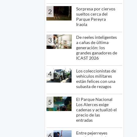
Sorpresa por ciervos
2
sueltos cerca del
Parque Pereyra
Iraola
De reeles inteligentes
3
a cañas de última
generación: los
grandes ganadores de
ICAST 2026
Los coleccionistas de
4
vehículos militares
están felices con una
subasta de rezagos
El Parque Nacional
5
Los Alerces exige
cadenas y actualizó el
precio de las
entradas
Entre pejerreyes
6