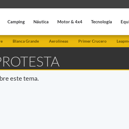
Camping
Náutica
Motor & 4x4
Tecnología
Equ
re
Blanca Grande
Aerolíneas
Primer Crucero
Leapmo
PROTESTA
obre este tema.