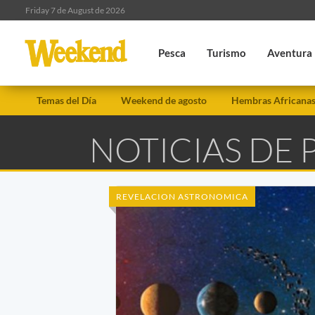
Friday 7 de August de 2026
Pesca
Turismo
Aventura
Temas del Día
Weekend de agosto
Hembras Africana
NOTICIAS DE 
REVELACION ASTRONOMICA