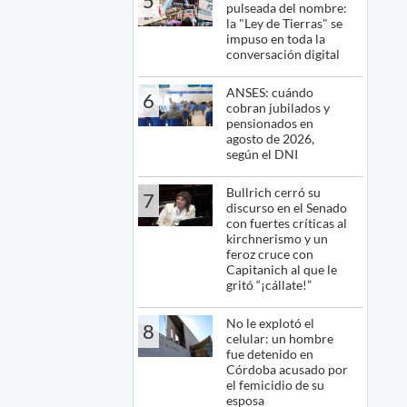
5
pulseada del nombre:
la "Ley de Tierras" se
impuso en toda la
conversación digital
ANSES: cuándo
6
cobran jubilados y
pensionados en
agosto de 2026,
según el DNI
Bullrich cerró su
7
discurso en el Senado
con fuertes críticas al
kirchnerismo y un
feroz cruce con
Capitanich al que le
gritó “¡cállate!”
No le explotó el
8
celular: un hombre
fue detenido en
Córdoba acusado por
el femicidio de su
esposa