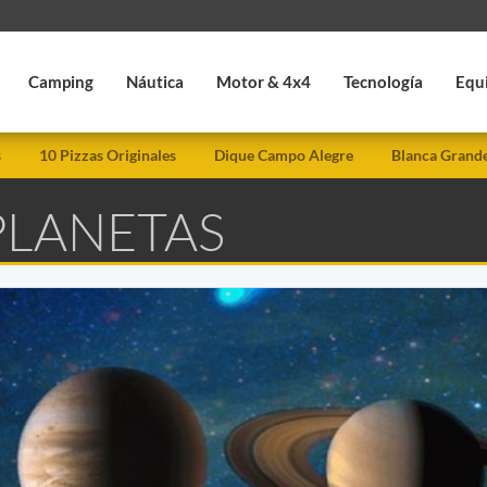
Camping
Náutica
Motor & 4x4
Tecnología
Equ
s
10 Pizzas Originales
Dique Campo Alegre
Blanca Grand
PLANETAS