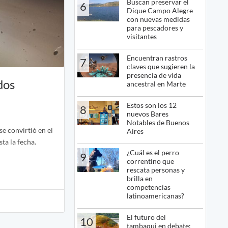
Buscan preservar el
6
Dique Campo Alegre
con nuevas medidas
para pescadores y
visitantes
Encuentran rastros
7
claves que sugieren la
presencia de vida
dos
ancestral en Marte
Estos son los 12
8
nuevos Bares
Notables de Buenos
e convirtió en el
Aires
sta la fecha.
¿Cuál es el perro
9
correntino que
rescata personas y
brilla en
competencias
latinoamericanas?
El futuro del
10
tambaqui en debate: