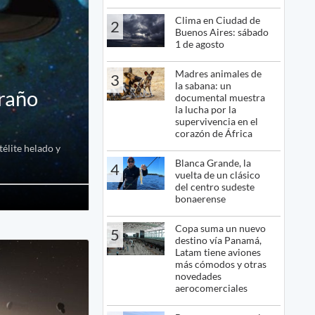
Clima en Ciudad de
2
Buenos Aires: sábado
1 de agosto
Madres animales de
3
la sabana: un
traño
documental muestra
la lucha por la
supervivencia en el
corazón de África
élite helado y
Blanca Grande, la
4
vuelta de un clásico
del centro sudeste
bonaerense
Copa suma un nuevo
5
destino vía Panamá,
Latam tiene aviones
más cómodos y otras
novedades
aerocomerciales