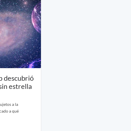
b descubrió
in estrella
ujetos a la
cado a qué