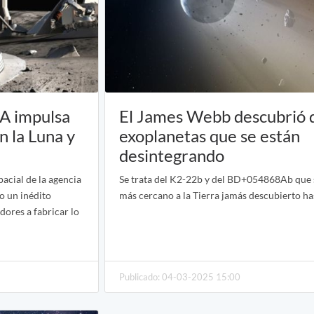
SA impulsa
El James Webb descubrió 
n la Luna y
exoplanetas que se están
desintegrando
acial de la agencia
Se trata del K2-22b y del BD+054868Ab que s
o un inédito
más cercano a la Tierra jamás descubierto ha
dores a fabricar lo
Publicado: 04-03-2025 15:00