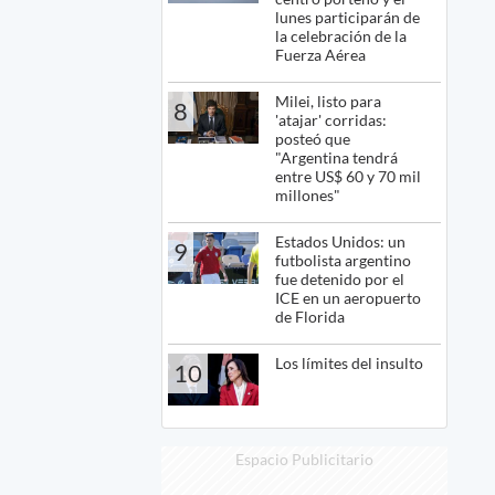
lunes participarán de
la celebración de la
Fuerza Aérea
Milei, listo para
8
'atajar' corridas:
posteó que
"Argentina tendrá
entre US$ 60 y 70 mil
millones"
Estados Unidos: un
9
futbolista argentino
fue detenido por el
ICE en un aeropuerto
de Florida
Los límites del insulto
10
Espacio Publicitario