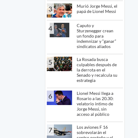
Murió Jorge Messi, el
3
papá de Lionel Messi
Caputo y
4
Sturzenegger crean
un fondo para
indemnizar y “ganar”
sindicatos aliados
La Rosada busca
5
culpables después de
la derrota en el
Senado y recalcula su
estrategia
Lionel Messi llega a
6
Rosario a las 20.30:
velatorio íntimo de
Jorge Messi, sin
acceso al público
Los aviones F 16
7
sobrevolarán el
centro porteño y el