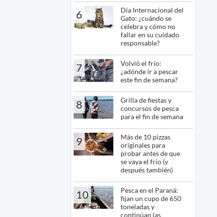
Día Internacional del
6
Gato: ¿cuándo se
celebra y cómo no
fallar en su cuidado
responsable?
Volvió el frío:
7
¿adónde ir a pescar
este fin de semana?
Grilla de fiestas y
8
concursos de pesca
para el fin de semana
Más de 10 pizzas
9
originales para
probar antes de que
se vaya el frío (y
después también)
Pesca en el Paraná:
10
fijan un cupo de 650
toneladas y
continúan las