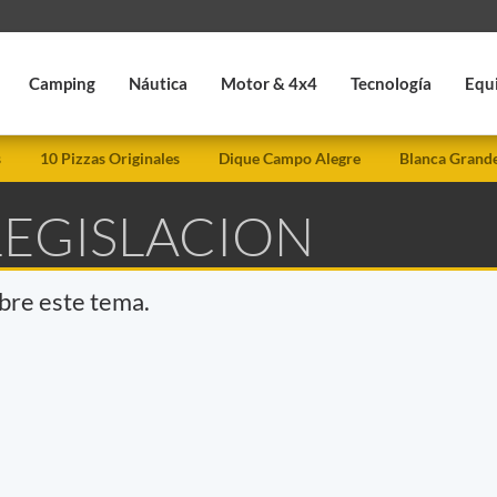
Camping
Náutica
Motor & 4x4
Tecnología
Equ
s
10 Pizzas Originales
Dique Campo Alegre
Blanca Grand
LEGISLACION
obre este tema.