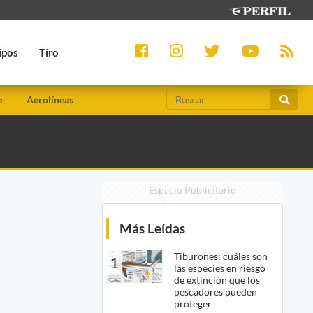
ipos
Tiro
e
Aerolíneas
Espacio Publicitario
Más Leídas
Tiburones: cuáles son
1
las especies en riesgo
de extinción que los
pescadores pueden
proteger