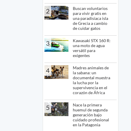
Buscan voluntarios
2
para vivir gratis en
una paradisíaca isla
de Grecia a cambio
de cuidar gatos
Kawasaki STX 160 R:
3
una moto de agua
versátil para
exigentes
Madres animales de
4
la sabana: un
documental muestra
la lucha por la
supervivencia en el
corazón de África
Nace la primera
5
huemul de segunda
generación bajo
cuidado profesional
en la Patagonia