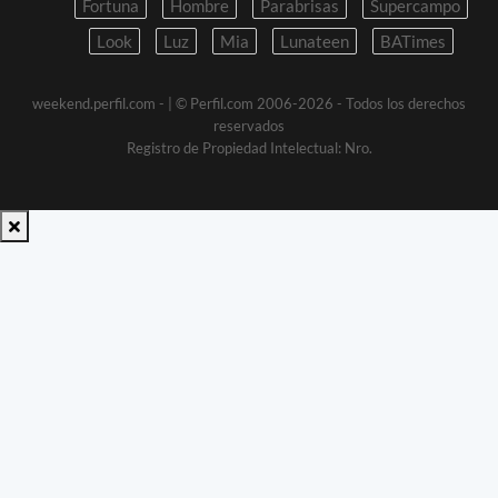
Fortuna
Hombre
Parabrisas
Supercampo
Look
Luz
Mia
Lunateen
BATimes
weekend.perfil.com -
| © Perfil.com 2006-2026 - Todos los derechos
reservados
Registro de Propiedad Intelectual: Nro.