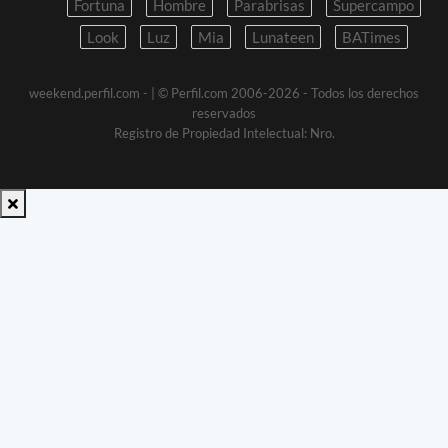
Fortuna
Hombre
Parabrisas
Supercampo
Look
Luz
Mia
Lunateen
BATimes
weekend.perfil.com -
| © Perfil.com 2006-2026 - Todos los derechos
reservados
Registro de Propiedad Intelectual: Nro.