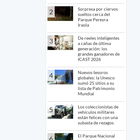
Sorpresa por ciervos
2
sueltos cerca del
Parque Pereyra
Iraola
De reeles inteligentes
3
a cañas de última
generación: los
grandes ganadores de
ICAST 2026
Nuevos tesoros
4
globales: la Unesco
sumó 25 sitios a su
lista de Patrimonio
Mundial
Los coleccionistas de
5
vehículos militares
están felices con una
subasta de rezagos
El Parque Nacional
6