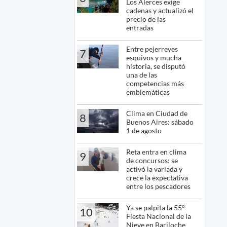
Los Alerces exige
cadenas y actualizó el
precio de las
entradas
Entre pejerreyes
7
esquivos y mucha
historia, se disputó
una de las
competencias más
emblemáticas
Clima en Ciudad de
8
Buenos Aires: sábado
1 de agosto
Reta entra en clima
9
de concursos: se
activó la variada y
crece la expectativa
entre los pescadores
Ya se palpita la 55°
10
Fiesta Nacional de la
Nieve en Bariloche