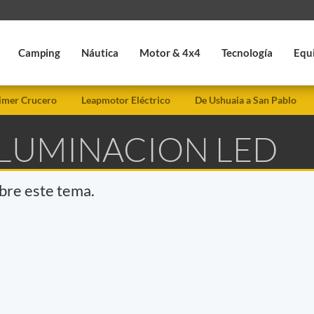
Camping
Náutica
Motor & 4x4
Tecnología
Equ
imer Crucero
Leapmotor Eléctrico
De Ushuaia a San Pablo
ILUMINACION LED
obre este tema.