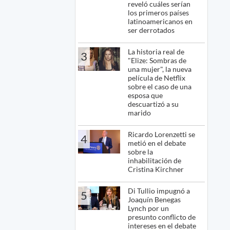
reveló cuáles serían
los primeros países
latinoamericanos en
ser derrotados
La historia real de
3
"Elize: Sombras de
una mujer", la nueva
película de Netflix
sobre el caso de una
esposa que
descuartizó a su
marido
Ricardo Lorenzetti se
4
metió en el debate
sobre la
inhabilitación de
Cristina Kirchner
Di Tullio impugnó a
5
Joaquín Benegas
Lynch por un
presunto conflicto de
intereses en el debate