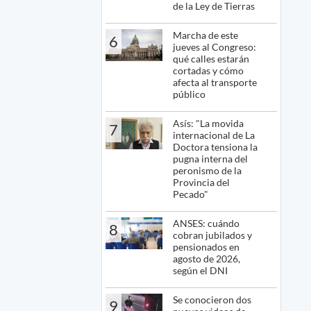
de la Ley de Tierras
Marcha de este
6
jueves al Congreso:
qué calles estarán
cortadas y cómo
afecta al transporte
público
Asís: "La movida
7
internacional de La
Doctora tensiona la
pugna interna del
peronismo de la
Provincia del
Pecado"
ANSES: cuándo
8
cobran jubilados y
pensionados en
agosto de 2026,
según el DNI
Se conocieron dos
9