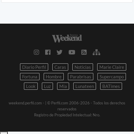
Diario Perfil
Caras
Noticias
Marie Claire
Fortuna
Hombre
Parabrisas
Supercampo
Look
Luz
Mia
Lunateen
BATimes
weekend.perfil.com -
| © Perfil.com 2006-2026 - Todos los derechos
reservados
Registro de Propiedad Intelectual: Nro.