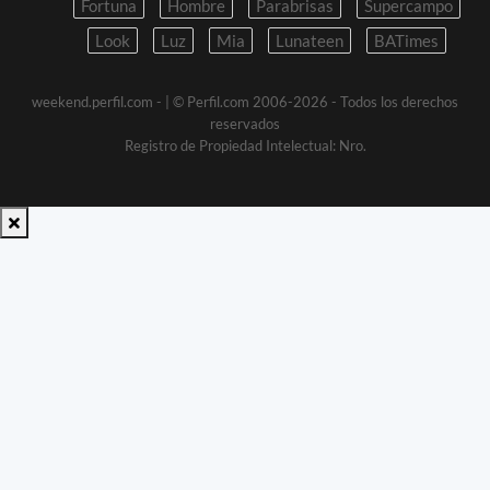
Fortuna
Hombre
Parabrisas
Supercampo
Look
Luz
Mia
Lunateen
BATimes
weekend.perfil.com -
| © Perfil.com 2006-2026 - Todos los derechos
reservados
Registro de Propiedad Intelectual: Nro.