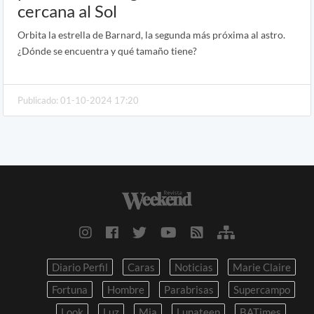
cercana al Sol
Orbita la estrella de Barnard, la segunda más próxima al astro.
¿Dónde se encuentra y qué tamaño tiene?
Publicado: 01-10-2024 17:20
Diario Perfil
Caras
Noticias
Marie Claire
Fortuna
Hombre
Parabrisas
Supercampo
Look
Luz
Mia
Lunateen
BATimes