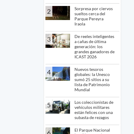
Sorpresa por ciervos
2
sueltos cerca del
Parque Pereyra
Iraola
De reeles inteligentes
3
a cañas de última
generación: los
grandes ganadores de
ICAST 2026
Nuevos tesoros
4
globales: la Unesco
sumó 25 sitios a su
lista de Patrimonio
Mundial
Los coleccionistas de
5
vehículos militares
están felices con una
subasta de rezagos
El Parque Nacional
6