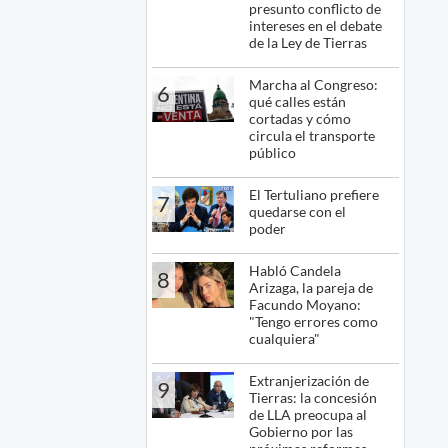
presunto conflicto de
intereses en el debate
de la Ley de Tierras
Marcha al Congreso:
6
qué calles están
cortadas y cómo
circula el transporte
público
El Tertuliano prefiere
7
quedarse con el
poder
Habló Candela
8
Arizaga, la pareja de
Facundo Moyano:
"Tengo errores como
cualquiera"
Extranjerización de
9
Tierras: la concesión
de LLA preocupa al
Gobierno por las