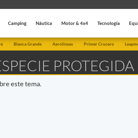
Camping
Náutica
Motor & 4x4
Tecnología
Equ
re
Blanca Grande
Aerolíneas
Primer Crucero
Leapmo
ESPECIE PROTEGIDA
obre este tema.