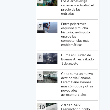
Los Alerces exige
cadenas y actualizó el
precio de las
entradas
Entre pejerreyes
7
esquivos y mucha
historia, se disputó
una de las
competencias más
emblemáticas
Clima en Ciudad de
8
Buenos Aires: sábado
1 de agosto
Copa suma un nuevo
9
destino vía Panamá,
Latam tiene aviones
más cómodos y otras
novedades
aerocomerciales
Así es el SUV
10
Leapmotor híbrido