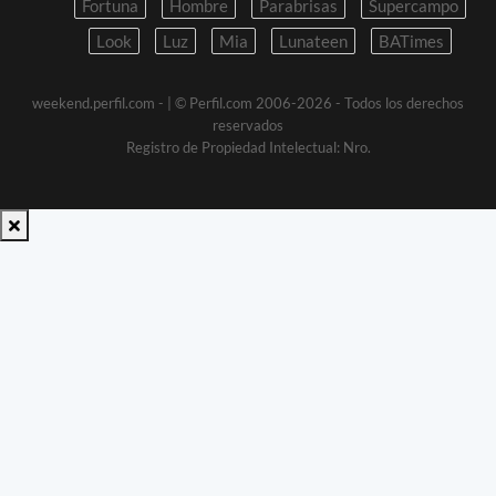
Fortuna
Hombre
Parabrisas
Supercampo
Look
Luz
Mia
Lunateen
BATimes
weekend.perfil.com -
| © Perfil.com 2006-2026 - Todos los derechos
reservados
Registro de Propiedad Intelectual: Nro.