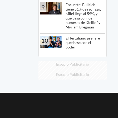
Encuesta: Bullrich
9
tiene 51% de rechazo,
Milei llega al 59%, y
qué pasa con los
números de Kicillof y
Myriam Bregman
El Tertuliano prefiere
10
quedarse con el
poder
Espacio Publicitario
Espacio Publicitario