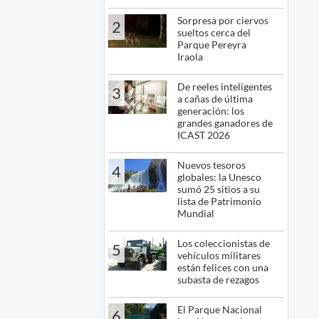
Sorpresa por ciervos
2
sueltos cerca del
Parque Pereyra
Iraola
De reeles inteligentes
3
a cañas de última
generación: los
grandes ganadores de
ICAST 2026
Nuevos tesoros
4
globales: la Unesco
sumó 25 sitios a su
lista de Patrimonio
Mundial
Los coleccionistas de
5
vehículos militares
están felices con una
subasta de rezagos
El Parque Nacional
6