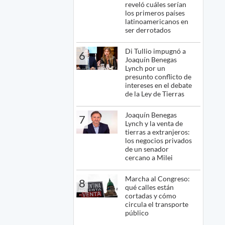
reveló cuáles serían
los primeros países
latinoamericanos en
ser derrotados
Di Tullio impugnó a
6
Joaquín Benegas
Lynch por un
presunto conflicto de
intereses en el debate
de la Ley de Tierras
Joaquín Benegas
7
Lynch y la venta de
tierras a extranjeros:
los negocios privados
de un senador
cercano a Milei
Marcha al Congreso:
8
qué calles están
cortadas y cómo
circula el transporte
público