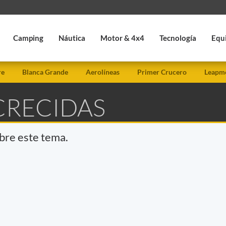
Camping
Náutica
Motor & 4x4
Tecnología
Equ
re
Blanca Grande
Aerolíneas
Primer Crucero
Leapmo
CRECIDAS
obre este tema.