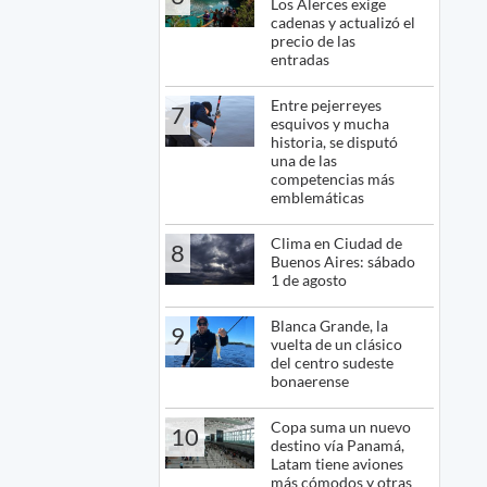
Los Alerces exige
cadenas y actualizó el
precio de las
entradas
Entre pejerreyes
7
esquivos y mucha
historia, se disputó
una de las
competencias más
emblemáticas
Clima en Ciudad de
8
Buenos Aires: sábado
1 de agosto
Blanca Grande, la
9
vuelta de un clásico
del centro sudeste
bonaerense
Copa suma un nuevo
10
destino vía Panamá,
Latam tiene aviones
más cómodos y otras