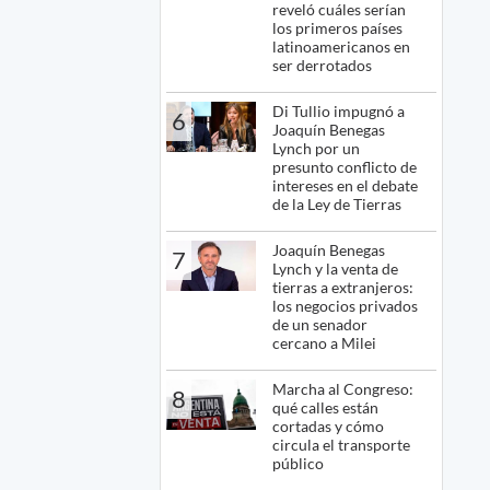
reveló cuáles serían
los primeros países
latinoamericanos en
ser derrotados
Di Tullio impugnó a
6
Joaquín Benegas
Lynch por un
presunto conflicto de
intereses en el debate
de la Ley de Tierras
Joaquín Benegas
7
Lynch y la venta de
tierras a extranjeros:
los negocios privados
de un senador
cercano a Milei
Marcha al Congreso:
8
qué calles están
cortadas y cómo
circula el transporte
público