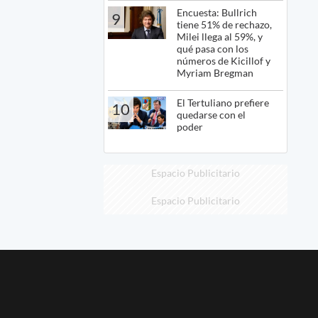
Encuesta: Bullrich
9
tiene 51% de rechazo,
Milei llega al 59%, y
qué pasa con los
números de Kicillof y
Myriam Bregman
El Tertuliano prefiere
10
quedarse con el
poder
Espacio Publicitario
Espacio Publicitario