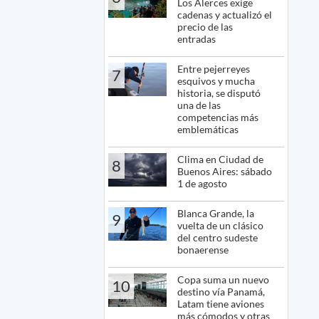
Los Alerces exige
cadenas y actualizó el
precio de las
entradas
Entre pejerreyes
7
esquivos y mucha
historia, se disputó
una de las
competencias más
emblemáticas
Clima en Ciudad de
8
Buenos Aires: sábado
1 de agosto
Blanca Grande, la
9
vuelta de un clásico
del centro sudeste
bonaerense
Copa suma un nuevo
10
destino vía Panamá,
Latam tiene aviones
más cómodos y otras