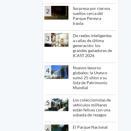
Sorpresa por ciervos
2
sueltos cerca del
Parque Pereyra
Iraola
De reeles inteligentes
3
a cañas de última
generación: los
grandes ganadores de
ICAST 2026
Nuevos tesoros
4
globales: la Unesco
sumó 25 sitios a su
lista de Patrimonio
Mundial
Los coleccionistas de
5
vehículos militares
están felices con una
subasta de rezagos
El Parque Nacional
6