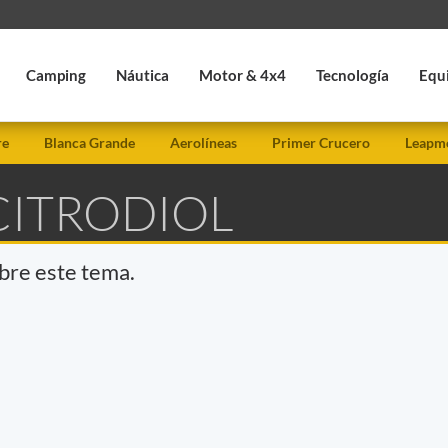
Camping
Náutica
Motor & 4x4
Tecnología
Equ
re
Blanca Grande
Aerolíneas
Primer Crucero
Leapmo
CITRODIOL
obre este tema.