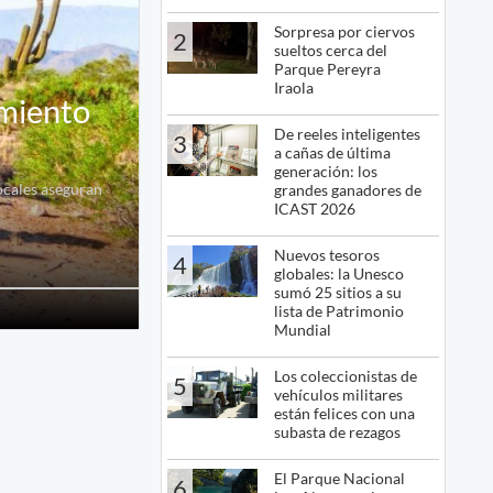
Sorpresa por ciervos
2
sueltos cerca del
Parque Pereyra
Iraola
amiento
De reeles inteligentes
3
a cañas de última
generación: los
locales aseguran
grandes ganadores de
ICAST 2026
Nuevos tesoros
4
globales: la Unesco
sumó 25 sitios a su
lista de Patrimonio
Mundial
Los coleccionistas de
5
vehículos militares
están felices con una
subasta de rezagos
El Parque Nacional
6