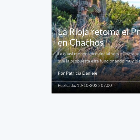
La Rioja retoma el P
en Chachos
La cuasi moneda provincial servirá para se
que la propuesta está funcionando muy bie
Por Patricia Daniele
Publicado: 13-10-2025 07:00