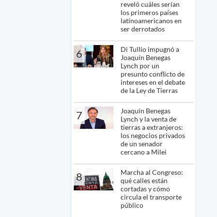
reveló cuáles serían
los primeros países
latinoamericanos en
ser derrotados
Di Tullio impugnó a
6
Joaquín Benegas
Lynch por un
presunto conflicto de
intereses en el debate
de la Ley de Tierras
Joaquín Benegas
7
Lynch y la venta de
tierras a extranjeros:
los negocios privados
de un senador
cercano a Milei
Marcha al Congreso:
8
qué calles están
cortadas y cómo
circula el transporte
público