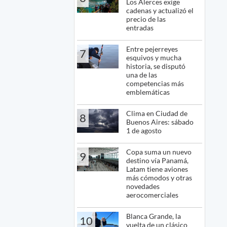
Los Alerces exige
cadenas y actualizó el
precio de las
entradas
Entre pejerreyes
7
esquivos y mucha
historia, se disputó
una de las
competencias más
emblemáticas
Clima en Ciudad de
8
Buenos Aires: sábado
1 de agosto
Copa suma un nuevo
9
destino vía Panamá,
Latam tiene aviones
más cómodos y otras
novedades
aerocomerciales
Blanca Grande, la
10
vuelta de un clásico