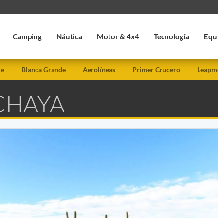
Camping
Náutica
Motor & 4x4
Tecnología
Equ
re
Blanca Grande
Aerolíneas
Primer Crucero
Leapmo
CHAYA