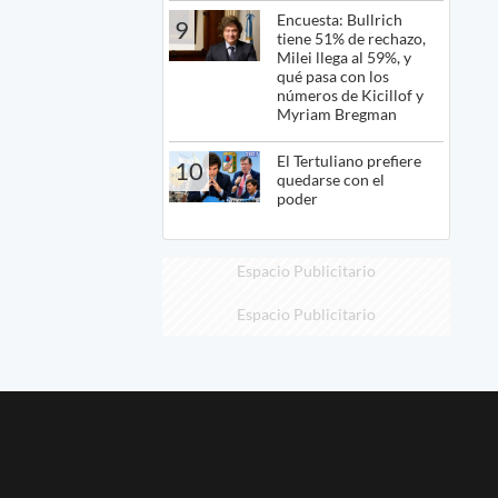
Encuesta: Bullrich
9
tiene 51% de rechazo,
Milei llega al 59%, y
qué pasa con los
números de Kicillof y
Myriam Bregman
El Tertuliano prefiere
10
quedarse con el
poder
Espacio Publicitario
Espacio Publicitario